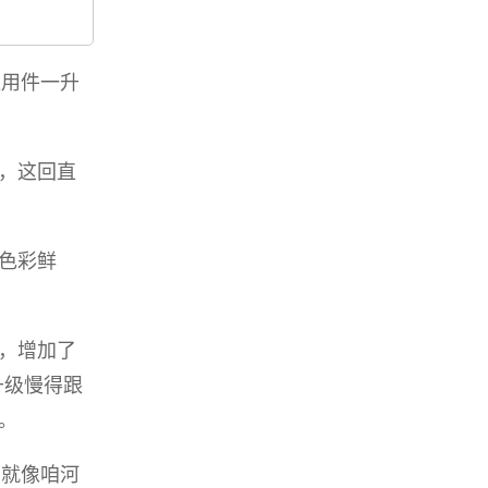
应用件一升
，这回直
色彩鲜
，增加了
升级慢得跟
。
号就像咱河