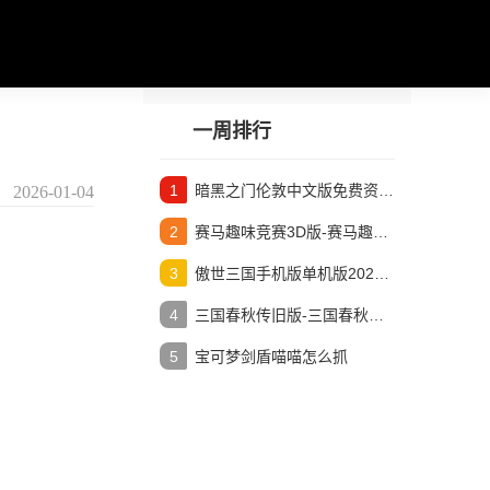
一周排行
暗黑之门伦敦中文版免费资源-暗黑之门伦敦steam汉化
2026-01-04
赛马趣味竞赛3D版-赛马趣味竞赛3D手游v1.0.6安卓版
傲世三国手机版单机版2025-傲世三国手机版单机版
三国春秋传旧版-三国春秋传旧版本完整版v1.0
宝可梦剑盾喵喵怎么抓