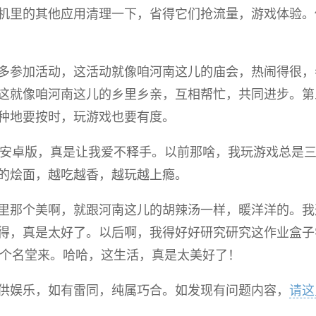
机里的其他应用清理一下，省得它们抢流量，游戏体验。
多参加活动，这活动就像咱河南这儿的庙会，热闹得很，
这就像咱河南这儿的乡里乡亲，互相帮忙，共同进步。第
种地要按时，玩游戏也要有度。
roid安卓版，真是让我爱不释手。以前那啥，我玩游戏总是
的烩面，越吃越香，越玩越上瘾。
里那个美啊，就跟河南这儿的胡辣汤一样，暖洋洋的。我
得，真是太好了。以后啊，我得好好研究研究这作业盒子
戏里混出个名堂来。哈哈，这生活，真是太美好了！
供娱乐，如有雷同，纯属巧合。如发现有问题内容，
请这