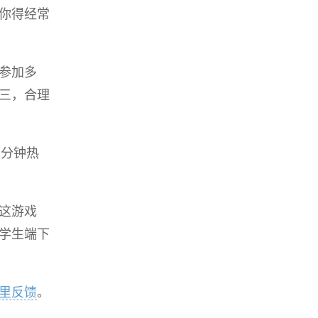
你得经常
参加多
三，合理
三分钟热
这游戏
学生端下
里反馈
。