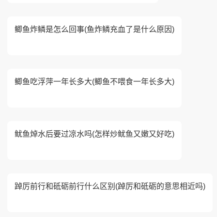
鲫鱼炸鳞是怎么回事(鱼炸鳞充血了是什么原因)
鲫鱼吃浮萍一年长多大(鲫鱼不喂食一年长多大)
鱿鱼焯水后要过凉水吗(怎样炒鱿鱼又嫩又好吃)
踔厉前行和砥砺前行什么区别(踔厉和砥砺的意思相近吗)