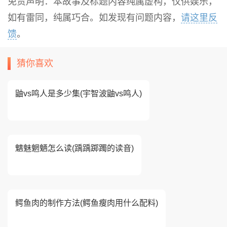
免责声明：本故事及标题内容纯属虚构，仅供娱乐，
如有雷同，纯属巧合。如发现有问题内容，
请这里反
馈
。
猜你喜欢
鼬vs鸣人是多少集(宇智波鼬vs鸣人)
魑魅魍魉怎么读(踽踽踯躅的读音)
鳄鱼肉的制作方法(鳄鱼瘦肉用什么配料)